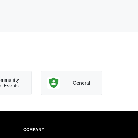
mmunity
T
General
d Events
a
COMPANY