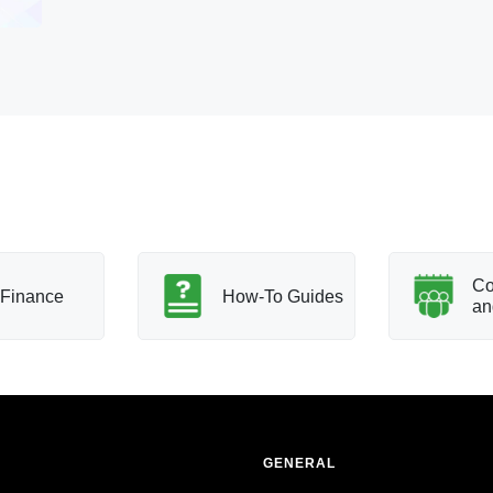
Co
Finance
How-To Guides
an
GENERAL