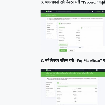
३. अब आफ्नो सबै विवरण भरी “Proceed” गर्नु
४. सबै विवरण यकिन गरी “Pay Via eSewa” गर्