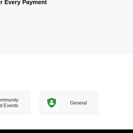
ur Every Payment
mmunity
T
General
d Events
a