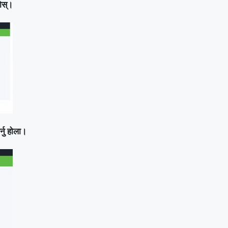
होस्।
नु होला।