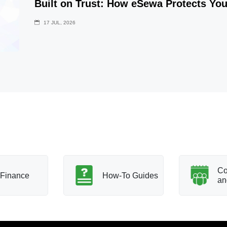
Built on Trust: How eSewa Protects Yo
17 JUL, 2026
Co
Finance
How-To Guides
an