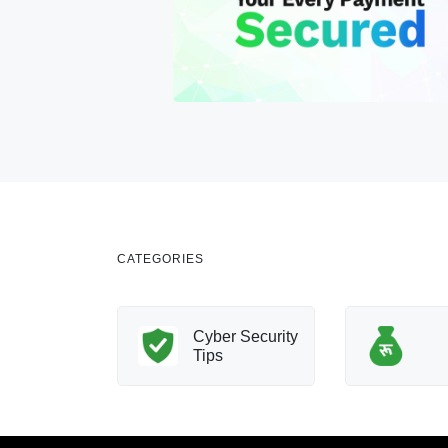
CATEGORIES
nology
Cyber Security
Innovation
Tips