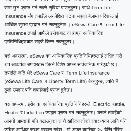
सम्म छुट प्राप्त गर्न सक्ने सुविधा पाउनुहुन्छ।
साथै
Term Life
Insurance
सँग तपाईंले अनपेक्षित घटना
भएको बेलामा
परिवारलाई
आर्थिक सुरक्षा
प्रदान गर्न सक्नुहुनेछ ।
eSewa Care
र
Term Life
Insurance
तपाईं आफैंले इसेवाबाट वा
हाम्रा
आधिकारिक
प्रतिनिधिहरु
बाट सहजै किन्न सक्नुहुन्छ।
यसै अवसरमा
, eSewa
का आधिकारिक प्रतिनिधिहरु
लाई लक्षित गरी
थप आकर्षक उपहारहरू जित्ने विशेष अफर सार्वजनिक गरिएको छ।
तपाईंले जति धेरै
eSewa Care
र
Term Life Insurance
(eSewa Life Care
र
Liberty Term Life)
बेच्नुहुन्छ
,
त्यति नै
ठुलो उपहार पनि तपाईंलाई प्राप्त हुनेछ।
यस अफरमा
,
इसेवा
का आधिकारिक प्रतिनिधिहरु
ले
Electric Kettle,
Heater
र
Induction
उपहार प्राप्त गर्न सक्नुहुनेछ। यसले तपाईंको
आफ्नो आम्दानी पनि बढाउनुका साथै खरिदकर्ताको स्वास्थ्यका लागि पनि
उचित आर्थिक सुरक्षा प्रदान गर्दछ।
यो अफर कार्त्तिक २० देखि मंसिर