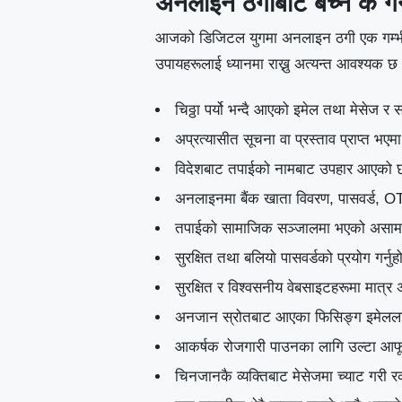
अनलाइन ठगीबाट बच्न के गर्
आजको डिजिटल युगमा अनलाइन ठगी एक गम्भीर सम
उपायहरूलाई ध्यानमा राख्नु अत्यन्त आवश्यक छ
चिठ्ठा पर्यो भन्दै आएको इमेल तथा मेसेज
अप्रत्यासीत सूचना वा प्रस्ताव प्राप्त भएम
विदेशबाट तपाईको नामबाट उपहार आएको छ
अनलाइनमा बैंक खाता विवरण, पासवर्ड, OTP
तपाईको सामाजिक सञ्जालमा भएको असामान्य 
सुरक्षित तथा बलियाे पासवर्डको प्रयोग गर्नुह
सुरक्षित र विश्वसनीय वेबसाइटहरूमा मात्र
अनजान स्रोतबाट आएका फिसिङ्ग इमेललाई ब
आकर्षक रोजगारी पाउनका लागि उल्टा आफू
चिनजानकै व्यक्तिबाट मेसेजमा च्याट गरी 