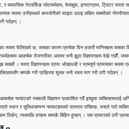
व्यावासिक नेटवर्किङ प्लेटफर्महरू, फेसबुक, इन्स्टाग्राम, ट्विटर जस्त
त्मक रूपमा उनीहरूको कमजोरीको फाइदा उठाइ लक्षित व्यक्तीको गोपनीयता भ
्ने गर्दछन् ।
ीका रूपमा फैलिएको छ, जसका कारण प्रत्येक दिन हजारौं मानिसहरू यसका 
्महरूमा आकर्षक रोजगारीका अवसर भन्दै झुठा विज्ञापनहरू देख्ने गर्छौं, जस
क्छौं । यस्ता विज्ञापनहरू प्रायः धोखाधडी र भ्रमपूर्ण प्रयासका रूपमा प्रस्
क्तिहरूसँग सम्पर्क गरी प्रक्रिया शुल्क भन्दै रकम माग गरी ठगी गर्दछन् ।
 आकर्षक फ्ल्याटको नक्कली विज्ञापन प्रकाशित गर्दै इच्छुक व्यक्तिहरूलाई अग्
म्रो स्थान र सुविधासम्पन्न फ्ल्याटहरूको प्रस्ताव राखिन्छ, जसले गर्दा व्यक्त
 तिर्छन्, त्यसपछि ठगहरू सम्पर्क बिहिन हुन्छन् । यस प्रकारको ठगी प्रायतः