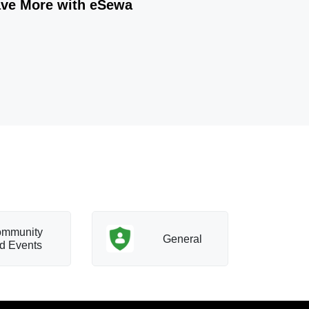
ave More with eSewa
mmunity
T
General
d Events
a