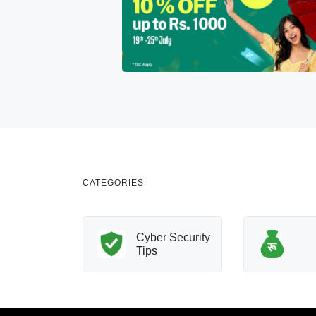
CATEGORIES
nology
Cyber Security
Innovation
Tips